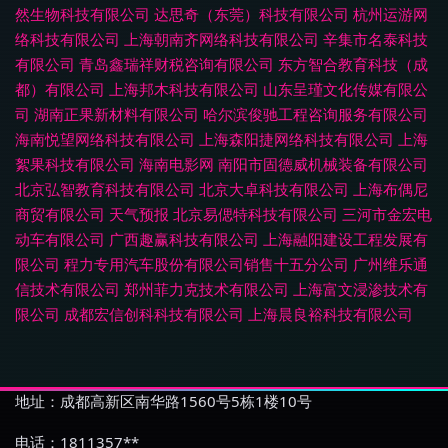
然生物科技有限公司
达思奇（东莞）科技有限公司
杭州运游网
络科技有限公司
上海朝南齐网络科技有限公司
辛集市名泰科技
有限公司
青岛鑫瑞祥财税咨询有限公司
东方智合教育科技（成
都）有限公司
上海邦木科技有限公司
山东呈瑾文化传媒有限公
司
湖南正果新材料有限公司
哈尔滨俊驰工程咨询服务有限公司
海南悦望网络科技有限公司
上海森阳捷网络科技有限公司
上海
絮果科技有限公司
海南电影网
南阳市固德威机械装备有限公司
北京弘智教育科技有限公司
北京大卓科技有限公司
上海布偶尼
商贸有限公司
天气预报
北京易偲特科技有限公司
三河市金宏电
动车有限公司
广西趣赢科技有限公司
上海融阳建设工程发展有
限公司
程力专用汽车股份有限公司销售十五分公司
广州维乐通
信技术有限公司
郑州菲力克技术有限公司
上海富文浸渗技术有
限公司
成都宏信创科科技有限公司
上海晨良裕科技有限公司
地址：成都高新区南华路1560号5栋1楼10号
电话：1811357**