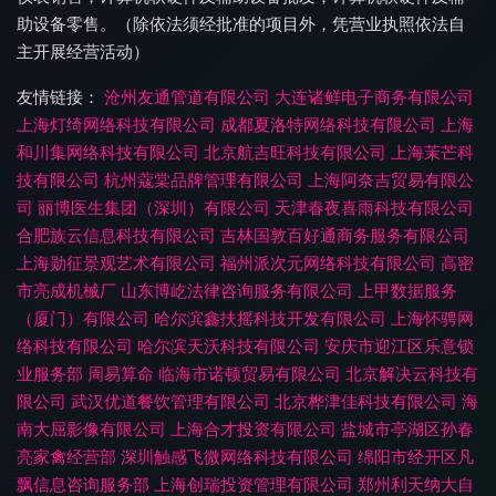
助设备零售。（除依法须经批准的项目外，凭营业执照依法自
主开展经营活动）
友情链接：
沧州友通管道有限公司
大连诸鲜电子商务有限公司
上海灯绮网络科技有限公司
成都夏洛特网络科技有限公司
上海
和川集网络科技有限公司
北京航吉旺科技有限公司
上海茉芒科
技有限公司
杭州蔻棠品牌管理有限公司
上海阿奈吉贸易有限公
司
丽博医生集团（深圳）有限公司
天津春夜喜雨科技有限公司
合肥族云信息科技有限公司
吉林国敦百好通商务服务有限公司
上海勋征景观艺术有限公司
福州派次元网络科技有限公司
高密
市亮成机械厂
山东博屹法律咨询服务有限公司
上甲数据服务
（厦门）有限公司
哈尔滨鑫扶摇科技开发有限公司
上海怀骋网
络科技有限公司
哈尔滨天沃科技有限公司
安庆市迎江区乐意锁
业服务部
周易算命
临海市诺顿贸易有限公司
北京解决云科技有
限公司
武汉优道餐饮管理有限公司
北京桦津佳科技有限公司
海
南大屈影像有限公司
上海合才投资有限公司
盐城市亭湖区孙春
亮家禽经营部
深圳触感飞微网络科技有限公司
绵阳市经开区凡
飘信息咨询服务部
上海创瑞投资管理有限公司
郑州利天纳大自